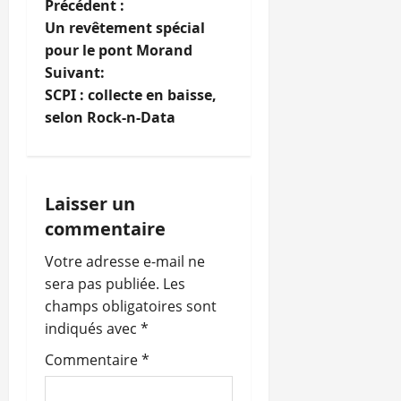
N
Précédent :
Un revêtement spécial
a
pour le pont Morand
Suivant:
v
SCPI : collecte en baisse,
i
selon Rock-n-Data
g
a
Laisser un
commentaire
t
Votre adresse e-mail ne
i
sera pas publiée.
Les
o
champs obligatoires sont
indiqués avec
*
n
Commentaire
*
d