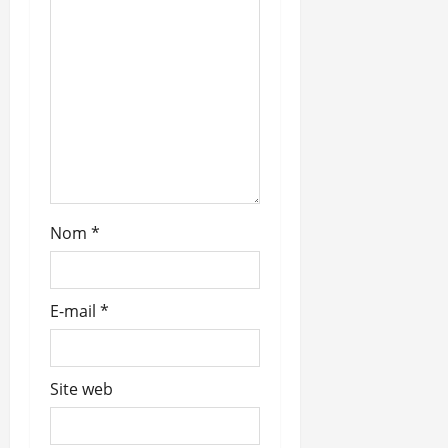
’
a
r
t
i
c
Nom
*
l
E-mail
*
e
Site web