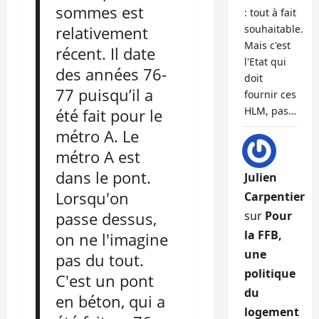
sommes est
: tout à fait
souhaitable.
relativement
Mais c'est
récent. Il date
l'Etat qui
des années 76-
doit
77 puisqu’il a
fournir ces
HLM, pas…
été fait pour le
métro A. Le
métro A est
dans le pont.
Julien
Lorsqu'on
Carpentier
sur
Pour
passe dessus,
la FFB,
on ne l'imagine
une
pas du tout.
politique
C'est un pont
du
en béton, qui a
logement