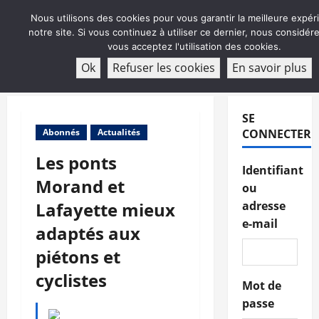
Aller
Nous utilisons des cookies pour vous garantir la meilleure expér
au
notre site. Si vous continuez à utiliser ce dernier, nous considé
contenu
vous acceptez l'utilisation des cookies.
ABONNEMENT
Ok
Refuser les cookies
En savoir plus
Menu
principal
SE
Abonnés
Actualités
CONNECTER
Les ponts
Identifiant
Morand et
ou
Lafayette mieux
adresse
e-mail
adaptés aux
piétons et
cyclistes
Mot de
passe