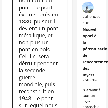
nom futur du
pont. Ce pont
évolue après en
cohendet
1880, puisqu'il
sur
devient un pont
Nouvel
métallique, et
appel à
non plus un
la
pont en bois.
pérennisatio
Celui-ci sera
de
l’encadremen
détruit pendant
des
la seconde
loyers
guerre
22/05/2026
mondiale, puis
reconstruit en
"Garantir à
tous un
1948. Le pont
loyer
sur lequel nous
abordable"