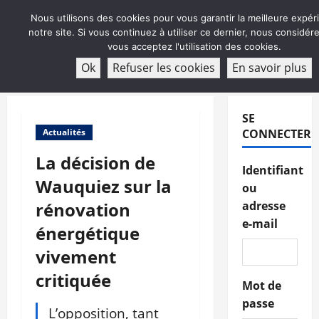
Aller
Nous utilisons des cookies pour vous garantir la meilleure expér
au
notre site. Si vous continuez à utiliser ce dernier, nous considé
contenu
vous acceptez l'utilisation des cookies.
ABONNEMENT
Ok
Refuser les cookies
En savoir plus
Menu
principal
SE
Actualités
CONNECTER
La décision de
Identifiant
Wauquiez sur la
ou
rénovation
adresse
e-mail
énergétique
vivement
critiquée
Mot de
passe
L’opposition, tant