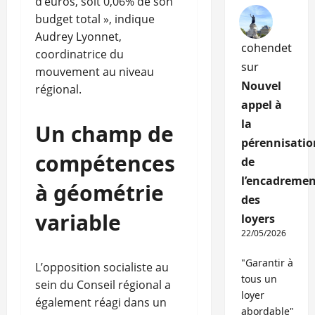
d’euros, soit 0,06% de son
budget total », indique
Audrey Lyonnet,
cohendet
coordinatrice du
sur
mouvement au niveau
Nouvel
régional.
appel à
la
Un champ de
pérennisatio
compétences
de
l’encadremen
à géométrie
des
variable
loyers
22/05/2026
"Garantir à
L’opposition socialiste au
tous un
sein du Conseil régional a
loyer
également réagi dans un
abordable"