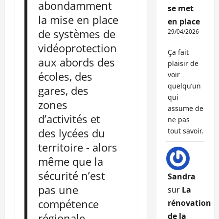
abondamment
se met
la mise en place
en place
de systèmes de
29/04/2026
vidéoprotection
Ça fait
aux abords des
plaisir de
écoles, des
voir
quelqu’un
gares, des
qui
zones
assume de
d’activités et
ne pas
des lycées du
tout savoir.
territoire - alors
même que la
sécurité n’est
Sandra
pas une
sur
La
compétence
rénovation
régionale
de la