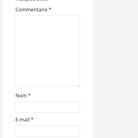
’
Commentaire
*
a
r
t
i
c
l
Nom
*
e
E-mail
*