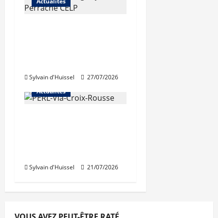
Actualités
Les travaux de
rénovation des
trémies de Perrache
débutent ce mardi
Sylvain d'Huissel
27/07/2026
Actualités
Une nouvelle
résidence en nue-
propriété à la Croix-
Rousse
Sylvain d'Huissel
21/07/2026
VOUS AVEZ PEUT-ÊTRE RATÉ