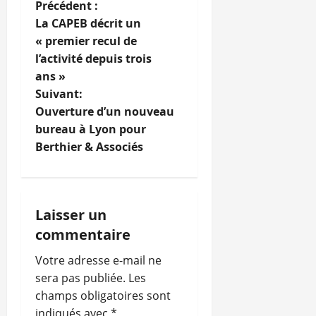
N
Précédent :
La CAPEB décrit un
a
« premier recul de
l’activité depuis trois
v
ans »
i
Suivant:
Ouverture d’un nouveau
g
bureau à Lyon pour
Berthier & Associés
a
t
i
Laisser un
commentaire
o
Votre adresse e-mail ne
n
sera pas publiée.
Les
champs obligatoires sont
d
indiqués avec
*