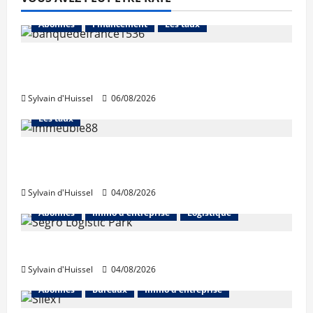
Abonnés
Financement
Les taux
La production de crédit retrouve ses
niveaux d’octobre
Sylvain d'Huissel
06/08/2026
Abonnés
Financement
L'avis des courtiers
Les taux
Les taux stables en août, après une
hausse en juillet
Sylvain d'Huissel
04/08/2026
Abonnés
Immo d'entreprise
Logistique
Prologis acquiert Segro
Sylvain d'Huissel
04/08/2026
Abonnés
Bureaux
Immo d'entreprise