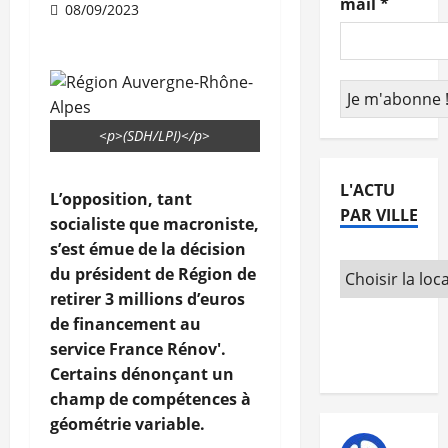
mail
*
08/09/2023
<p>(SDH/LPI)</p>
L'ACTU
L’opposition, tant
PAR VILLE
socialiste que macroniste,
s’est émue de la décision
du président de Région de
retirer 3 millions d’euros
de financement au
service France Rénov'.
Certains dénonçant un
champ de compétences à
géométrie variable.