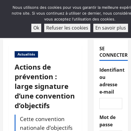
Aller
Nous utilisons des cookies pour vous garantir la meilleure expér
au
notre site. Si vous continuez à utiliser ce dernier, nous considé
contenu
vous acceptez l'utilisation des cookies.
ABONNEMENT
Ok
Refuser les cookies
En savoir plus
Menu
principal
SE
Actualités
CONNECTER
Actions de
Identifiant
prévention :
ou
large signature
adresse
e-mail
d’une convention
d’objectifs
Mot de
Cette convention
passe
nationale d’objectifs