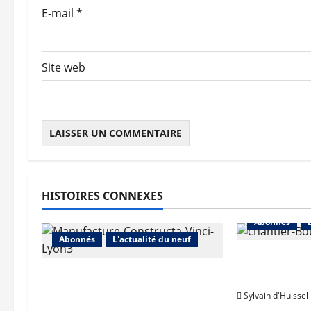
t
E-mail
*
i
c
Site web
l
e
HISTOIRES CONNEXES
Abonnés
Abonnés
L'actualité du neuf
L’activité 
Vinci Immobilier : baisse des
Immobilier 
réservations, mais
Sylvain d'Huissel