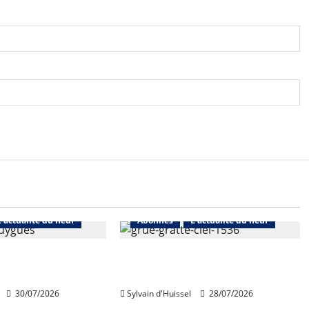
L'actualité du neuf
Abonnés
L'actualité du neuf
de Bouygues
Nouvelle rechute des permis
toujours en repli
de construire en juin
30/07/2026
Sylvain d'Huissel
28/07/2026