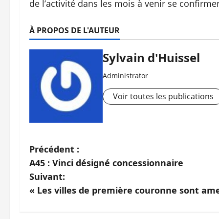
de l’activité dans les mois à venir se confirme
À PROPOS DE L'AUTEUR
Sylvain d'Huissel
Administrator
Voir toutes les publications
N
Précédent :
A45 : Vinci désigné concessionnaire
a
Suivant:
v
« Les villes de première couronne sont ame
i