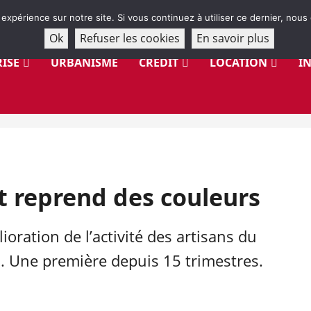
 expérience sur notre site. Si vous continuez à utiliser ce dernier, nous
Ok
Refuser les cookies
En savoir plus
ISE
URBANISME
CRÉDIT
LOCATION
I
t reprend des couleurs
ioration de l’activité des artisans du
. Une première depuis 15 trimestres.