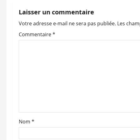
g
Laisser un commentaire
a
Votre adresse e-mail ne sera pas publiée.
Les champ
t
Commentaire
*
i
o
n
d
’
a
Nom
*
r