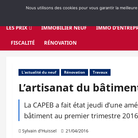
Aller
Nous utilisons des cookies pour vous garantir la meilleure
au
contenu
LES PRIX
IMMOBILIER NEUF
IMMO D’ENTREPR
FISCALITÉ
RÉNOVATION
L'actualité du neuf
Rénovation
Travaux
L’artisanat du bâtimen
La CAPEB a fait état jeudi d’une amél
bâtiment au premier trimestre 2016
Sylvain d'Huissel
21/04/2016