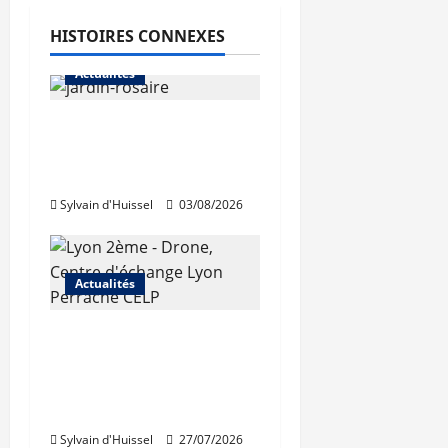
HISTOIRES CONNEXES
Actualités
Le « secteur Jaricot »
du Jardin du Rosaire
rouvre au public
Sylvain d'Huissel
03/08/2026
Actualités
Les travaux de
rénovation des
trémies de Perrache
débutent ce mardi
Sylvain d'Huissel
27/07/2026