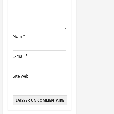
t
i
c
l
Nom
*
e
E-mail
*
Site web