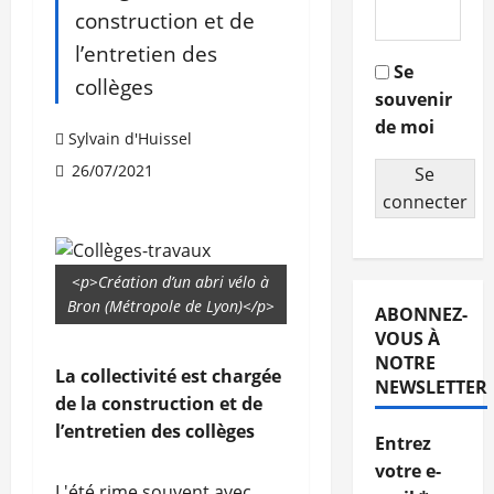
construction et de
l’entretien des
Se
collèges
souvenir
de moi
Sylvain d'Huissel
26/07/2021
Se
connecter
<p>Création d’un abri vélo à
Bron (Métropole de Lyon)</p>
ABONNEZ-
VOUS À
NOTRE
La collectivité est chargée
NEWSLETTER
de la construction et de
l’entretien des collèges
Entrez
votre e-
L'été rime souvent avec