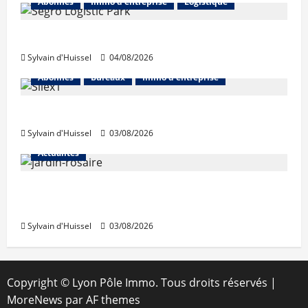
Abonnés
Immo d'entreprise
Logistique
Prologis acquiert Segro
Sylvain d'Huissel
04/08/2026
Abonnés
Bureaux
Immo d'entreprise
IWG acquiert Wojo
Sylvain d'Huissel
03/08/2026
Actualités
Le « secteur Jaricot » du Jardin du Rosaire
rouvre au public
Sylvain d'Huissel
03/08/2026
Copyright © Lyon Pôle Immo. Tous droits réservés
|
MoreNews
par AF themes