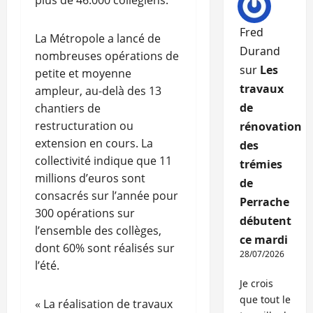
plus de 46.000 collégiens.
Fred
La Métropole a lancé de
Durand
nombreuses opérations de
sur
Les
petite et moyenne
travaux
ampleur, au-delà des 13
de
chantiers de
restructuration ou
rénovation
extension en cours. La
des
collectivité indique que 11
trémies
millions d’euros sont
de
consacrés sur l’année pour
Perrache
300 opérations sur
débutent
l’ensemble des collèges,
ce mardi
dont 60% sont réalisés sur
28/07/2026
l’été.
Je crois
que tout le
« La réalisation de travaux