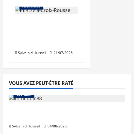
Actualités
Une nouvelle
résidence en nue-
propriété à la Croix-
Rousse
Sylvain d'Huissel
21/07/2026
VOUS AVEZ PEUT-ÊTRE RATÉ
Abonnés
Financement
L'avis des courtiers
Les taux
Les taux stables en août, après une
hausse en juillet
Sylvain d'Huissel
04/08/2026