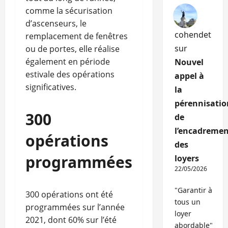
comme la sécurisation
d’ascenseurs, le
cohendet
remplacement de fenêtres
sur
ou de portes, elle réalise
également en période
Nouvel
estivale des opérations
appel à
significatives.
la
pérennisatio
300
de
l’encadremen
opérations
des
programmées
loyers
22/05/2026
"Garantir à
300 opérations ont été
tous un
programmées sur l’année
loyer
2021, dont 60% sur l’été
abordable"