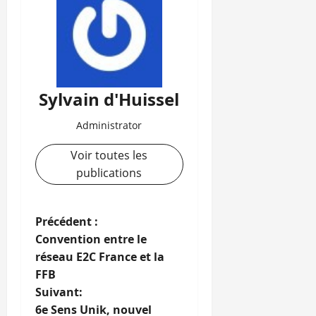
Sylvain d'Huissel
Administrator
Voir toutes les
publications
N
Précédent :
Convention entre le
a
réseau E2C France et la
FFB
v
Suivant:
i
6e Sens Unik, nouvel