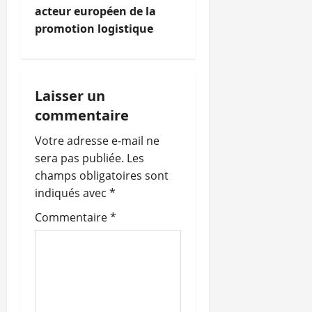
acteur européen de la
g
promotion logistique
a
t
Laisser un
i
commentaire
o
Votre adresse e-mail ne
sera pas publiée.
Les
n
champs obligatoires sont
indiqués avec
*
d
Commentaire
*
’
a
r