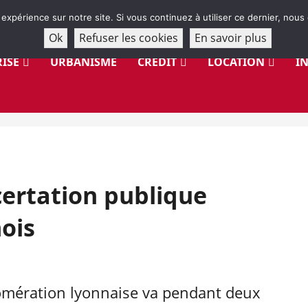
 expérience sur notre site. Si vous continuez à utiliser ce dernier, nous
Ok
Refuser les cookies
En savoir plus
ISE
URBANISME
CRÉDIT
LOCATION
I
certation publique
ois
lomération lyonnaise va pendant deux