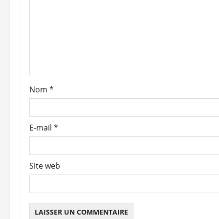
n
d
’
a
Nom
*
r
t
E-mail
*
i
c
Site web
l
e