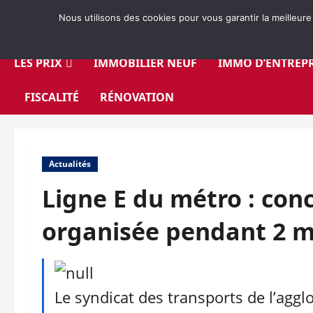
Aller
Nous utilisons des cookies pour vous garantir la meilleure
au
contenu
LES PRIX
IMMOBILIER NEUF
IMMO D’ENTREPR
FISCALITÉ
RÉNOVATION
Actualités
Ligne E du métro : con
organisée pendant 2 m
Le syndicat des transports de l’agg