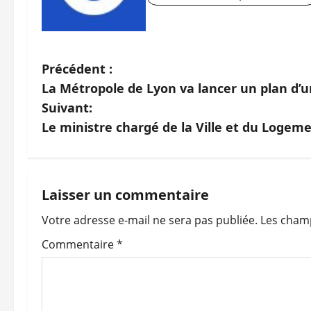
N
Précédent :
La Métropole de Lyon va lancer un plan d’
a
Suivant:
v
Le ministre chargé de la Ville et du Logeme
i
g
Laisser un commentaire
a
Votre adresse e-mail ne sera pas publiée.
Les champ
t
Commentaire
*
i
o