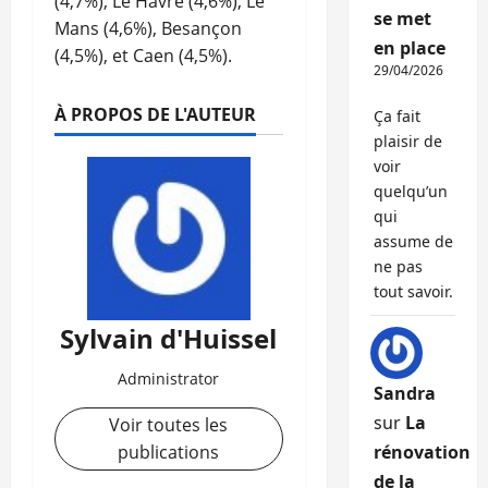
(4,7%), Le Havre (4,6%), Le
se met
Mans (4,6%), Besançon
en place
(4,5%), et Caen (4,5%).
29/04/2026
À PROPOS DE L'AUTEUR
Ça fait
plaisir de
voir
quelqu’un
qui
assume de
ne pas
tout savoir.
Sylvain d'Huissel
Administrator
Sandra
sur
La
Voir toutes les
publications
rénovation
de la