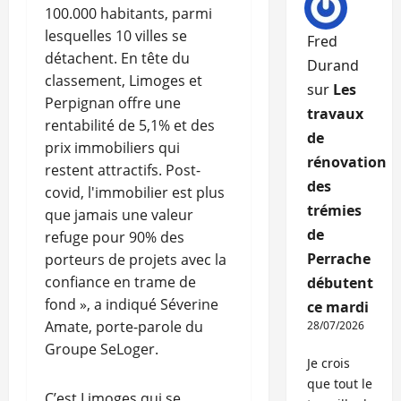
100.000 habitants, parmi
lesquelles 10 villes se
Fred
détachent. En tête du
Durand
classement, Limoges et
sur
Les
Perpignan offre une
travaux
rentabilité de 5,1% et des
de
prix immobiliers qui
rénovation
restent attractifs. Post-
des
covid, l'immobilier est plus
trémies
que jamais une valeur
de
refuge pour 90% des
Perrache
porteurs de projets avec la
confiance en trame de
débutent
fond », a indiqué Séverine
ce mardi
Amate, porte-parole du
28/07/2026
Groupe SeLoger.
Je crois
que tout le
C’est Limoges qui se