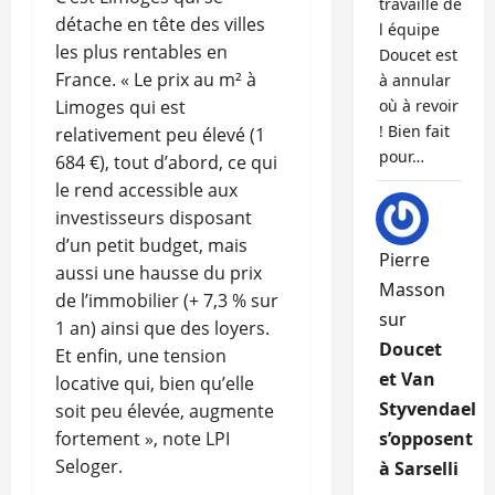
travaille de
détache en tête des villes
l équipe
les plus rentables en
Doucet est
France. « Le prix au m² à
à annular
Limoges qui est
où à revoir
! Bien fait
relativement peu élevé (1
pour…
684 €), tout d’abord, ce qui
le rend accessible aux
investisseurs disposant
d’un petit budget, mais
Pierre
aussi une hausse du prix
Masson
de l’immobilier (+ 7,3 % sur
sur
1 an) ainsi que des loyers.
Doucet
Et enfin, une tension
et Van
locative qui, bien qu’elle
Styvendael
soit peu élevée, augmente
fortement », note LPI
s’opposent
Seloger.
à Sarselli