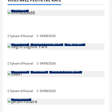
VOUS AVEZ PEUT-ÊTRE RATÉ
Abonnés
Financement
L'avis des courtiers
Les taux
Les taux stables en août, après une
hausse en juillet
Sylvain d'Huissel
04/08/2026
Abonnés
Immo d'entreprise
Logistique
Prologis acquiert Segro
Sylvain d'Huissel
04/08/2026
Abonnés
Bureaux
Immo d'entreprise
IWG acquiert Wojo
Sylvain d'Huissel
03/08/2026
Actualités
Le « secteur Jaricot » du Jardin du Rosaire