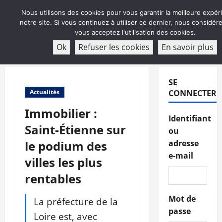
Aller
Nous utilisons des cookies pour vous garantir la meilleure expér
au
notre site. Si vous continuez à utiliser ce dernier, nous considé
contenu
vous acceptez l'utilisation des cookies.
ABONNEMENT
Ok
Refuser les cookies
En savoir plus
Menu
principal
SE
Actualités
CONNECTER
Immobilier :
Identifiant
Saint-Étienne sur
ou
le podium des
adresse
e-mail
villes les plus
rentables
Mot de
La préfecture de la
passe
Loire est, avec