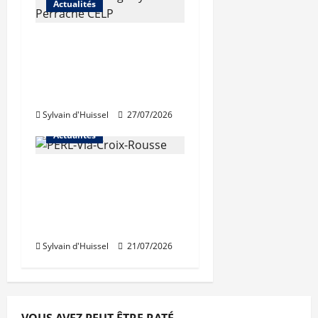
Actualités
Les travaux de
rénovation des
trémies de Perrache
débutent ce mardi
Sylvain d'Huissel
27/07/2026
Actualités
Une nouvelle
résidence en nue-
propriété à la Croix-
Rousse
Sylvain d'Huissel
21/07/2026