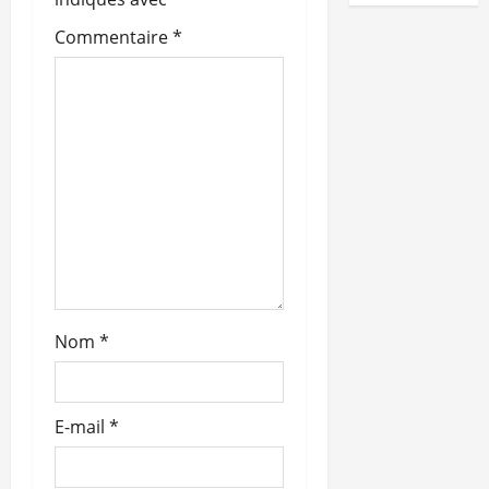
d
Commentaire
*
’
a
r
t
i
c
l
Nom
*
e
E-mail
*