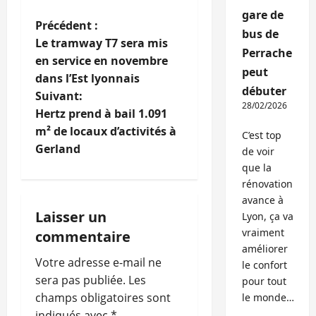
gare de
N
Précédent :
bus de
Le tramway T7 sera mis
Perrache
a
en service en novembre
peut
dans l’Est lyonnais
v
débuter
Suivant:
28/02/2026
i
Hertz prend à bail 1.091
m² de locaux d’activités à
C’est top
g
Gerland
de voir
que la
a
rénovation
avance à
t
Laisser un
Lyon, ça va
i
vraiment
commentaire
améliorer
o
Votre adresse e-mail ne
le confort
sera pas publiée.
Les
pour tout
n
champs obligatoires sont
le monde…
indiqués avec
*