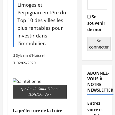
Limoges et
Perpignan en tête du
Se
Top 10 des villes les
souvenir
plus rentables pour
de moi
investir dans
Se
l'immobilier.
connecter
Sylvain d'Huissel
02/09/2020
ABONNEZ-
VOUS À
NOTRE
<p>Vue de Saint-Etienne
NEWSLETTER
(SDH/LPI)</p>
Entrez
votre e-
La préfecture de la Loire