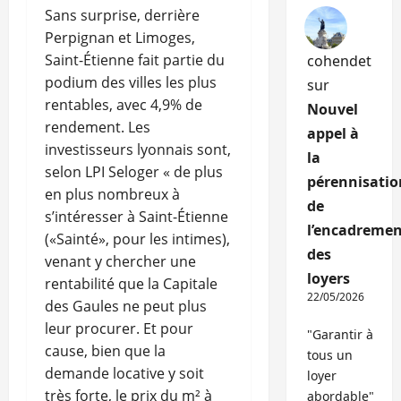
Sans surprise, derrière
Perpignan et Limoges,
Saint-Étienne fait partie du
cohendet
podium des villes les plus
sur
rentables, avec 4,9% de
Nouvel
rendement. Les
appel à
investisseurs lyonnais sont,
la
selon LPI Seloger « de plus
pérennisatio
en plus nombreux à
de
s’intéresser à Saint-Étienne
l’encadremen
(«Sainté», pour les intimes),
des
venant y chercher une
loyers
rentabilité que la Capitale
22/05/2026
des Gaules ne peut plus
leur procurer. Et pour
"Garantir à
cause, bien que la
tous un
demande locative y soit
loyer
très forte, le prix du m² à
abordable"