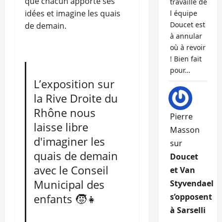
que chacun apporte ses
travaille de
idées et imagine les quais
l équipe
Doucet est
de demain.
à annular
où à revoir
! Bien fait
pour…
L’exposition sur
la Rive Droite du
Rhône nous
Pierre
laisse libre
Masson
d'imaginer les
sur
quais de demain
Doucet
avec le Conseil
et Van
Municipal des
Styvendael
enfants 🧒👧
s’opposent
à Sarselli