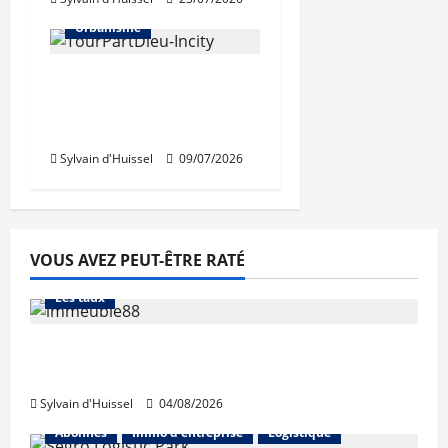
Urbanisme
Béatrice de Montille,
nouvelle présidente de
la SPL Lyon Part-Dieu
Sylvain d'Huissel
09/07/2026
VOUS AVEZ PEUT-ÊTRE RATÉ
Abonnés
Financement
L'avis des courtiers
Les taux
Les taux stables en août, après une
hausse en juillet
Sylvain d'Huissel
04/08/2026
Abonnés
Immo d'entreprise
Logistique