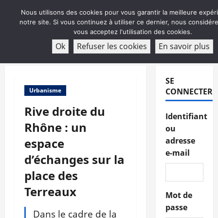
Aller
Nous utilisons des cookies pour vous garantir la meilleure expér
au
notre site. Si vous continuez à utiliser ce dernier, nous considé
contenu
vous acceptez l'utilisation des cookies.
ABONNEMENT
Ok
Refuser les cookies
En savoir plus
Menu
principal
SE
Urbanisme
CONNECTER
Rive droite du
Identifiant
Rhône : un
ou
espace
adresse
e-mail
d’échanges sur la
place des
Terreaux
Mot de
passe
Dans le cadre de la