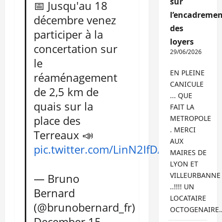
sur
📅 Jusqu'au 18
l’encadremen
décembre venez
des
participer à la
loyers
concertation sur
29/06/2026
le
EN PLEINE
réaménagement
CANICULE
de 2,5 km de
... QUE
quais sur la
FAIT LA
place des
METROPOLE
. MERCI
Terreaux 📣
AUX
pic.twitter.com/LinN2IfDAQ
MAIRES DE
LYON ET
VILLEURBANNE
— Bruno
..!!!! UN
Bernard
LOCATAIRE
(@brunobernard_fr)
OCTOGENAIRE
December 15,