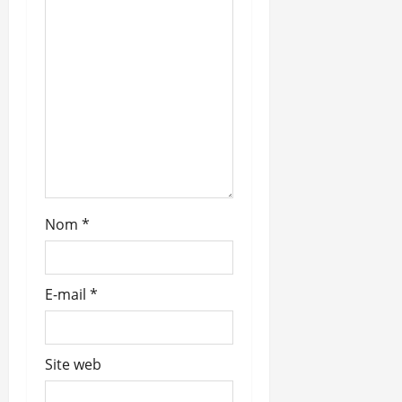
a
r
t
i
c
l
Nom
*
e
E-mail
*
Site web