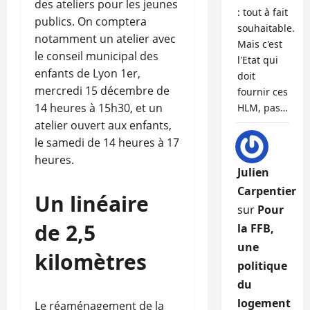
des ateliers pour les jeunes
: tout à fait
publics. On comptera
souhaitable.
notamment un atelier avec
Mais c'est
le conseil municipal des
l'Etat qui
enfants de Lyon 1er,
doit
mercredi 15 décembre de
fournir ces
14 heures à 15h30, et un
HLM, pas…
atelier ouvert aux enfants,
le samedi de 14 heures à 17
heures.
Julien
Carpentier
Un linéaire
sur
Pour
de 2,5
la FFB,
une
kilomètres
politique
du
logement
Le réaménagement de la