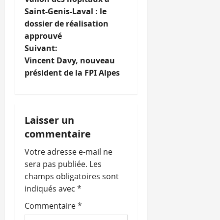
a
Saint-Genis-Laval : le
dossier de réalisation
v
approuvé
i
Suivant:
Vincent Davy, nouveau
g
président de la FPI Alpes
a
t
Laisser un
i
commentaire
o
Votre adresse e-mail ne
sera pas publiée.
Les
n
champs obligatoires sont
indiqués avec
*
d
Commentaire
*
’