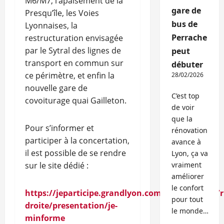
M6/M7, l’apaisement de la
gare de
Presqu’île, les Voies
bus de
Lyonnaises, la
Perrache
restructuration envisagée
par le Sytral des lignes de
peut
transport en commun sur
débuter
ce périmètre, et enfin la
28/02/2026
nouvelle gare de
C’est top
covoiturage quai Gailleton.
de voir
que la
Pour s’informer et
rénovation
participer à la concertation,
avance à
il est possible de se rendre
Lyon, ça va
vraiment
sur le site dédié :
améliorer
le confort
https://jeparticipe.grandlyon.com/consultation/r
pour tout
droite/presentation/je-
le monde…
minforme