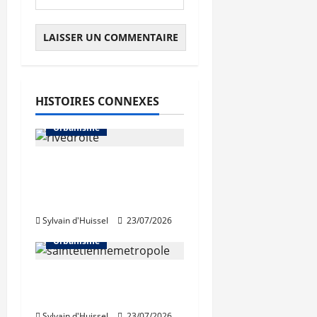
HISTOIRES CONNEXES
Urbanisme
La Métropole de Lyon
abandonne le projet
Rive droite du Rhône
Sylvain d'Huissel
23/07/2026
Urbanisme
Régis Juanico élu au
bureau de la FNAU
Sylvain d'Huissel
23/07/2026