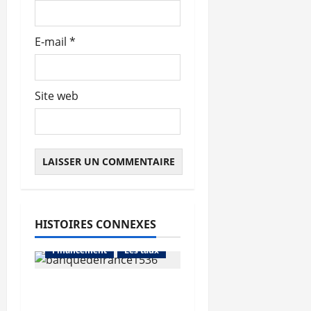
e
E-mail
*
Site web
HISTOIRES CONNEXES
Abonnés
Financement
Les taux
La production de crédit
retrouve ses niveaux
Abonnés