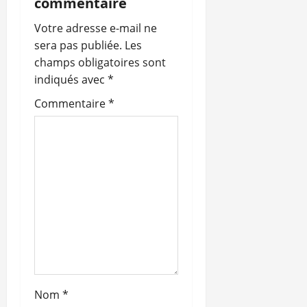
i
commentaire
o
Votre adresse e-mail ne
sera pas publiée.
Les
n
champs obligatoires sont
indiqués avec
*
d
Commentaire
*
’
a
r
t
i
c
l
Nom
*