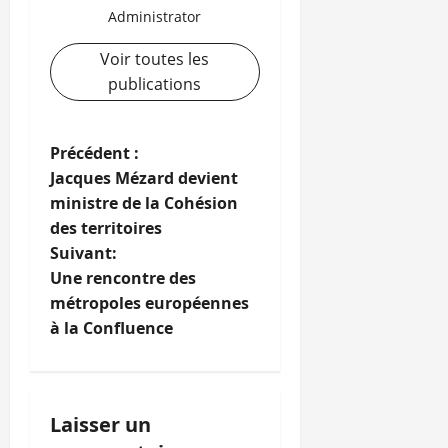
Administrator
Voir toutes les
publications
N
Précédent :
Jacques Mézard devient
a
ministre de la Cohésion
des territoires
v
Suivant:
i
Une rencontre des
métropoles européennes
g
à la Confluence
a
t
Laisser un