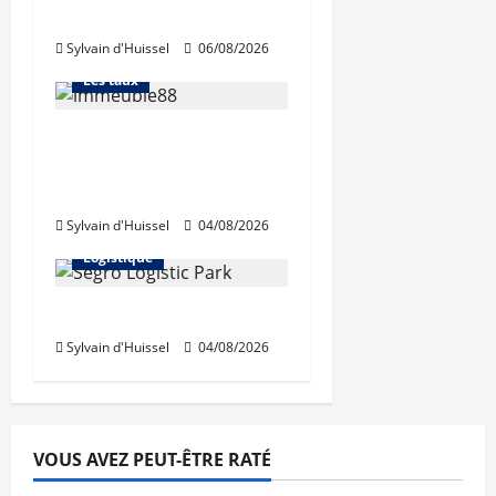
d’octobre
Financement
Sylvain d'Huissel
06/08/2026
L'avis des courtiers
Les taux
Les taux stables en
août, après une
hausse en juillet
Abonnés
Sylvain d'Huissel
04/08/2026
Immo d'entreprise
Logistique
Prologis acquiert Segro
Sylvain d'Huissel
04/08/2026
VOUS AVEZ PEUT-ÊTRE RATÉ