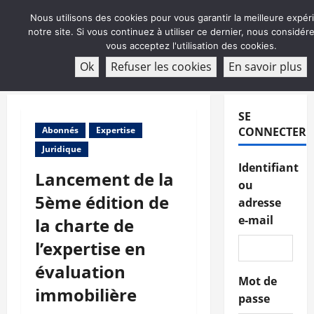
Aller
Nous utilisons des cookies pour vous garantir la meilleure expér
au
notre site. Si vous continuez à utiliser ce dernier, nous considé
contenu
vous acceptez l'utilisation des cookies.
ABONNEMENT
Ok
Refuser les cookies
En savoir plus
Menu
principal
SE
Abonnés
Expertise
CONNECTER
Juridique
Identifiant
Lancement de la
ou
5ème édition de
adresse
e-mail
la charte de
l’expertise en
évaluation
Mot de
immobilière
passe