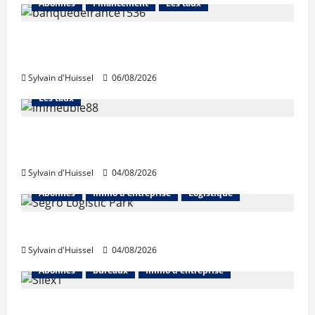
Abonnés
Financement
Les taux
La production de crédit retrouve ses
niveaux d’octobre
Sylvain d'Huissel
06/08/2026
Abonnés
Financement
L'avis des courtiers
Les taux
Les taux stables en août, après une
hausse en juillet
Sylvain d'Huissel
04/08/2026
Abonnés
Immo d'entreprise
Logistique
Prologis acquiert Segro
Sylvain d'Huissel
04/08/2026
Abonnés
Bureaux
Immo d'entreprise
IWG acquiert Wojo